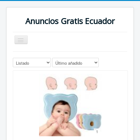
Anuncios Gratis Ecuador
Cambiar
navegación
Anuncios Gratis Ecuador
Todas categorias
All adverts
Publicar Anuncio
1