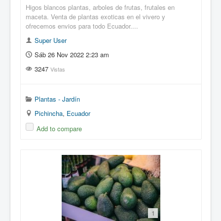
Higos blancos plantas, arboles de frutas, frutales en
maceta. Venta de plantas exoticas en el vivero y
ofrecemos envios para todo Ecuador....
Super User
Sáb 26 Nov 2022 2:23 am
3247
Vistas
Plantas - Jardín
Pichincha
,
Ecuador
Add to compare
1