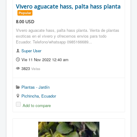
Vivero aguacate hass, palta hass planta
Popular
8.00
USD
Vivero aguacate hass, palta hass planta. Venta de plantas
exoticas en el vivero y ofrecemos envios para todo
Ecuador. Telefono/whatsapp 0985166689...
Super User
Vie 11 Nov 2022 12:40 am
3823
Vistas
Plantas - Jardín
Pichincha
,
Ecuador
Add to compare