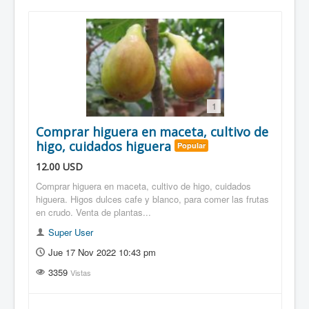
1
Comprar higuera en maceta, cultivo de
higo, cuidados higuera
Popular
12.00
USD
Comprar higuera en maceta, cultivo de higo, cuidados
higuera. Higos dulces cafe y blanco, para comer las frutas
en crudo. Venta de plantas...
Super User
Jue 17 Nov 2022 10:43 pm
3359
Vistas