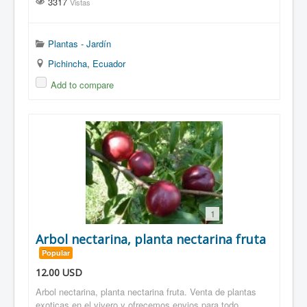
3317
Vistas
Plantas - Jardín
Pichincha
,
Ecuador
Add to compare
1
Arbol nectarina, planta nectarina fruta
Popular
12.00
USD
Arbol nectarina, planta nectarina fruta. Venta de plantas
exoticas en el vivero y ofrecemos envios para todo