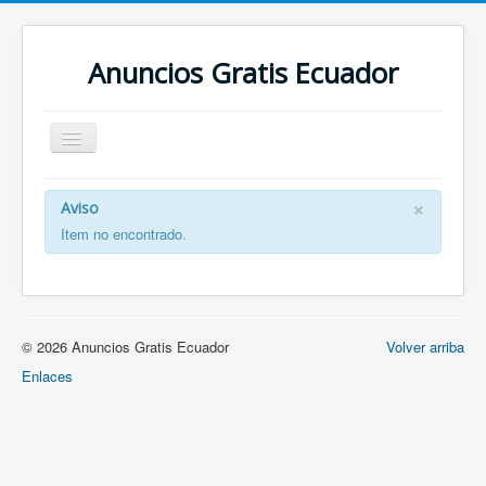
Anuncios Gratis Ecuador
Cambiar
navegación
Anuncios Gratis Ecuador
×
Aviso
Todas categorias
Item no encontrado.
All adverts
Publicar Anuncio
© 2026 Anuncios Gratis Ecuador
Volver arriba
Enlaces